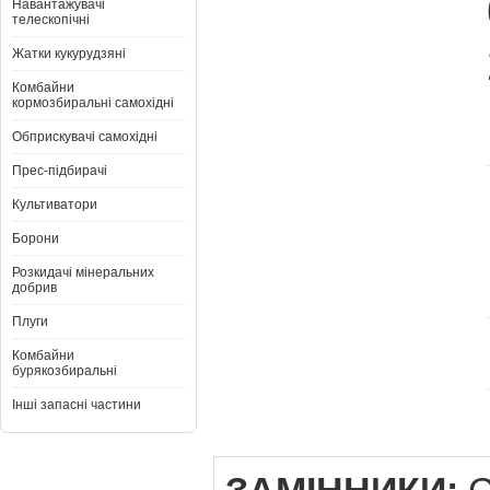
Навантажувачі
телескопічні
Жатки кукурудзяні
Комбайни
кормозбиральні самохідні
Обприскувачі самохідні
Прес-підбирачі
Культиватори
Борони
Розкидачі мінеральних
добрив
Плуги
Комбайни
бурякозбиральні
Інші запасні частини