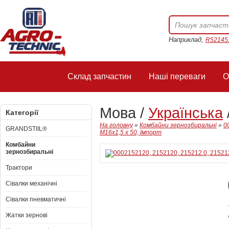
Наприклад,
R52145
Склад запчастин
Наші переваги
О
Мова /
Українська
Категорії
На головну
»
Комбайни зернозбиральні
»
0
GRANDSTIIL®
М16х1,5 x 50, Імпорт
Комбайни
зернозбиральні
Трактори
Сівалки механічні
Сівалки пневматичні
Жатки зернові