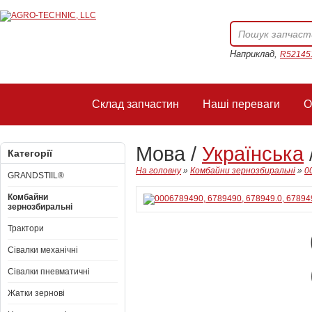
Наприклад,
R52145
Склад запчастин
Наші переваги
О
Мова /
Українська
Категорії
На головну
»
Комбайни зернозбиральні
»
0
GRANDSTIIL®
Комбайни
зернозбиральні
Трактори
Сівалки механічні
Сівалки пневматичні
Жатки зернові