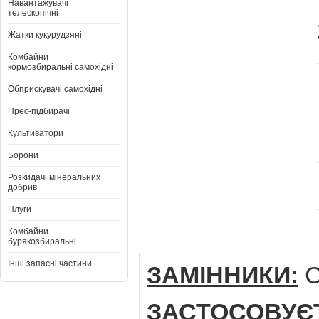
Навантажувачі
телескопічні
Жатки кукурудзяні
Комбайни
кормозбиральні самохідні
Обприскувачі самохідні
Прес-підбирачі
Культиватори
Борони
Розкидачі мінеральних
добрив
Плуги
Комбайни
бурякозбиральні
Інші запасні частини
ЗАМІННИКИ:
C
ЗАСТОСОВУЄ