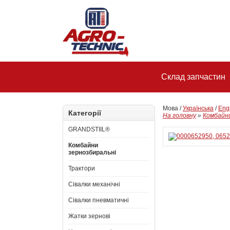
Склад запчастин
Мова /
Українська
/
Eng
Категорії
На головну
»
Комбайни
GRANDSTIIL®
Комбайни
зернозбиральні
Трактори
Сівалки механічні
Сівалки пневматичні
Жатки зернові