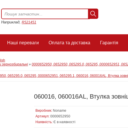
Наприклад,
R521451
Наші переваги
Оплата та доставка
Гарантія
lish
 зернозбиральні
»
0000652950, 0652950, 065295.0, 065295, 0000652951, 065
060016, 060016AL, Втулка зовні
Виробник:
Noname
Артикул:
0000652950
Наявність:
Є в наявності