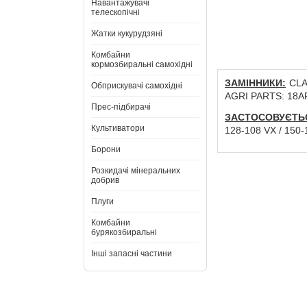
Навантажувачі
телескопічні
Жатки кукурудзяні
Комбайни
кормозбиральні самохідні
ЗАМІННИКИ:
CLAA
Обприскувачі самохідні
AGRI PARTS: 18A
Прес-підбирачі
ЗАСТОСОВУЄТЬ
Культиватори
128-108 VX / 150-
Борони
Розкидачі мінеральних
добрив
Плуги
Комбайни
бурякозбиральні
Інші запасні частини