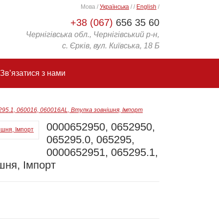
Мова
/
Українська
/
/
English
/
+38 (067)
656 35 60
Чернігівська обл., Чернігівський р-н,
с. Єрків, вул. Київська, 18 Б
Зв’язатися з нами
295.1, 060016, 060016AL, Втулка зовнішня, Імпорт
0000652950, 0652950,
065295.0, 065295,
0000652951, 065295.1,
шня, Імпорт