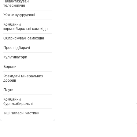
Навантажувачі
телескопічні
Жатки кукурудзяні
Комбайни
кормозбиральні самохідні
Обприскувачі самохідні
Прес-підбирачі
Культиватори
Борони
Розкидачі мінеральних
добрив
Плуги
Комбайни
бурякозбиральні
Інші запасні частини