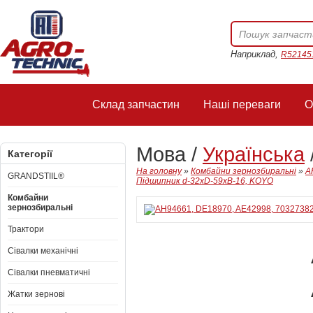
Наприклад,
R52145
Склад запчастин
Наші переваги
О
Мова /
Українська
Категорії
На головну
»
Комбайни зернозбиральні
»
A
GRANDSTIIL®
Підшипник d-32xD-59xB-16, KOYO
Комбайни
зернозбиральні
Трактори
Сівалки механічні
Сівалки пневматичні
Жатки зернові