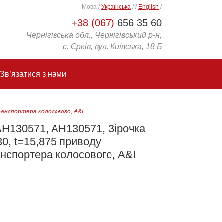
Мова
/
Українська
/
/
English
/
+38 (067)
656 35 60
Чернігівська обл., Чернігівський р-н,
с. Єрків, вул. Київська, 18 Б
Зв’язатися з нами
ранспортера колосового, A&I
AH130571, AH130571, Зірочка
0, t=15,875 приводу
нспортера колосового, A&I