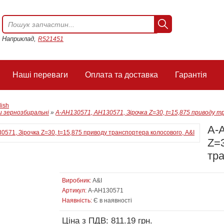
Наприклад,
R521451
Наші переваги
Оплата та доставка
Гарантія
lish
 зернозбиральні
»
A-AH130571, AH130571, Зірочка Z=30, t=15,875 приводу т
A-
Z=3
тра
Виробник:
A&I
Артикул:
A-AH130571
Наявність:
Є в наявності
Ціна з ПДВ: 811.19 грн.