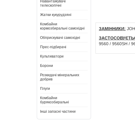
Навантажувачі
телескопічні
Жатки кукурудзяні
Комбайни
кормозбиральні самохідні
ЗАМІННИКИ:
JOH
Обприскувачі самохідні
ЗАСТОСОВУЄТЬ
9560 / 9560SH / 9
Прес-підбирачі
Культиватори
Борони
Розкидачі мінеральних
добрив
Плуги
Комбайни
бурякозбиральні
Інші запасні частини