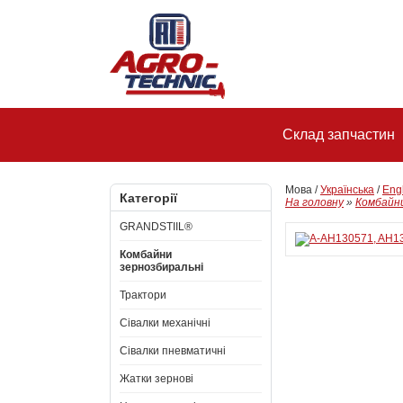
Склад запчастин
Мова /
Українська
/
Eng
Категорії
На головну
»
Комбайни
GRANDSTIIL®
Комбайни
зернозбиральні
Трактори
Сівалки механічні
Сівалки пневматичні
Жатки зернові