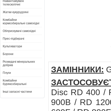
Навантажувачі
телескопічні
Жатки кукурудзяні
Комбайни
кормозбиральні самохідні
Обприскувачі самохідні
Прес-підбирачі
Культиватори
Борони
Розкидачі мінеральних
добрив
ЗАМІННИКИ:
G
Плуги
ЗАСТОСОВУЄ
Комбайни
бурякозбиральні
Disc RD 400 /
Інші запасні частини
900B / RD 120