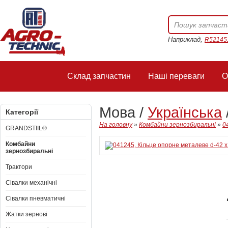
Наприклад,
R52145
Склад запчастин
Наші переваги
О
Мова /
Українська
Категорії
На головну
»
Комбайни зернозбиральні
»
0
GRANDSTIIL®
Комбайни
зернозбиральні
Трактори
Сівалки механічні
Сівалки пневматичні
Жатки зернові