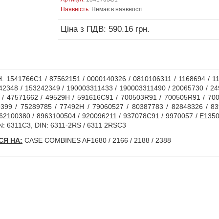
Наявність:
Немає в наявності
Ціна з ПДВ: 590.16 грн.
 1541766C1 / 87562151 / 0000140326 / 0810106311 / 1168694 / 1
42348 / 153242349 / 190003311433 / 190003311490 / 20065730 / 24
 / 47571662 / 49529H / 591616C91 / 700503R91 / 700505R91 / 70
399 / 75289785 / 77492H / 79060527 / 80387783 / 82848326 / 83
962100380 / 8963100504 / 920096211 / 937078C91 / 9970057 / E1350
: 6311C3, DIN: 6311-2RS / 6311 2RSC3
Я НА:
CASE COMBINES AF1680 / 2166 / 2188 / 2388