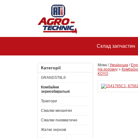
Склад запчастин
Мова /
Українська
/
Eng
Категорії
На головну
»
Комбайни
KOYO
GRANDSTIIL®
Комбайни
зернозбиральні
Трактори
Сівалки механічні
Сівалки пневматичні
Жатки зернові