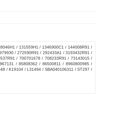
18046H1 / 131559H1 / 1346900C1 / 144008R91 /
979930 / 272590R91 / 292433A1 / 3193432R91 /
0537R91 / 700701678 / 708233R91 / 73143015 /
967131 / 85808362 / 86500811 / 8960800985 /
48 / K19104 / L31494 / SBA040106311 / ST297 /