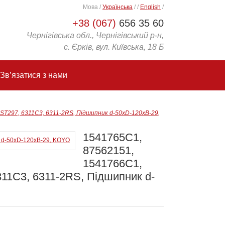
Мова
/
Українська
/
/
English
/
+38 (067)
656 35 60
Чернігівська обл., Чернігівський р-н,
с. Єрків, вул. Київська, 18 Б
Зв’язатися з нами
ST297, 6311C3, 6311-2RS, Підшипник d-50xD-120xB-29,
1541765C1,
87562151,
1541766C1,
311C3, 6311-2RS, Підшипник d-