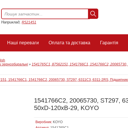
Наприклад,
R521451
Наші переваги
Оплата та доставка
Гарантія
lish
 зернозбиральні
»
1541765C1, 87562151, 1541766C1, 1541766C2, 20065730, 
1541766C2, 20065730, ST297, 6
50xD-120xB-29, KOYO
Виробник:
KOYO
Артикул:
1541765C1