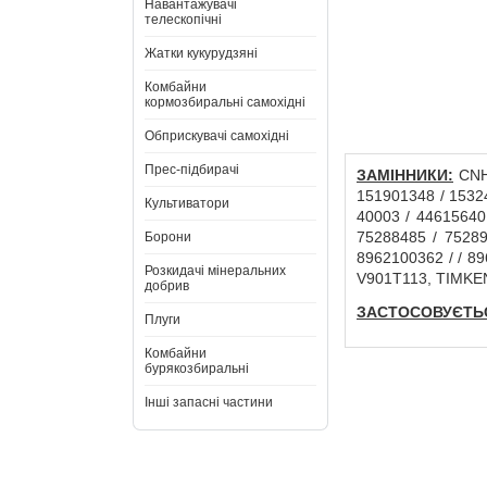
Навантажувачі
телескопічні
Жатки кукурудзяні
Комбайни
кормозбиральні самохідні
Обприскувачі самохідні
Прес-підбирачі
ЗАМІННИКИ:
CNH:
151901348 / 1532
Культиватори
40003 / 44615640
75288485 / 75289
Борони
8962100362 / / 8
Розкидачі мінеральних
V901T113, TIMKEN
добрив
ЗАСТОСОВУЄТЬС
Плуги
Комбайни
бурякозбиральні
Інші запасні частини