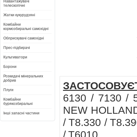
Навантажувачі
телескопічні
Жатки кукурудзяні
Комбайни
кормозбиральні самохідні
Обприскувачі самохідні
Прес-підбирачі
Культиватори
Борони
Розкидачі мінеральних
добрив
ЗАСТОСОВУЄ
Плуги
6130 / 7130 / 
Комбайни
бурякозбиральні
NEW HOLLAND T
Інші запасні частини
/ T8.330 / T8.3
/ T6010