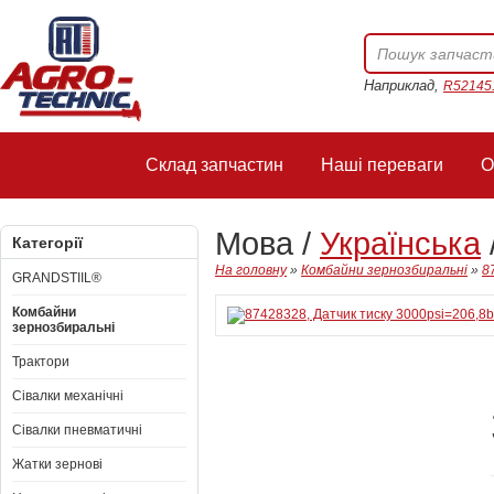
Наприклад,
R52145
Склад запчастин
Наші переваги
О
Мова /
Українська
Категорії
На головну
»
Комбайни зернозбиральні
»
8
GRANDSTIIL®
Комбайни
зернозбиральні
Трактори
Сівалки механічні
Сівалки пневматичні
Жатки зернові