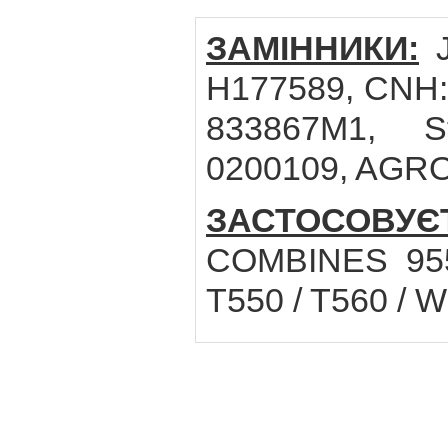
ЗАМІННИКИ:
J
H177589, CNH: 
833867M1, St
0200109, AGR
ЗАСТОСОВУ
COMBINES 955
T550 / T560 / 