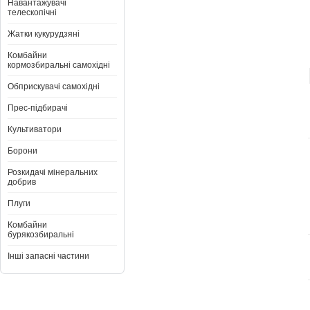
Навантажувачі
телескопічні
Жатки кукурудзяні
Комбайни
кормозбиральні самохідні
Обприскувачі самохідні
Прес-підбирачі
Культиватори
Борони
Розкидачі мінеральних
добрив
Плуги
Комбайни
бурякозбиральні
Інші запасні частини