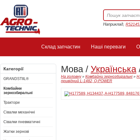
Наприклад,
R52145
Склад запчастин
Наші переваги
О
Мова /
Українська
Категорії
На головну
»
Комбайни зернозбиральні
»
H
GRANDSTIIL®
привідний L-1482, Q-POWER
Комбайни
зернозбиральні
Трактори
Сівалки механічні
Сівалки пневматичні
Жатки зернові