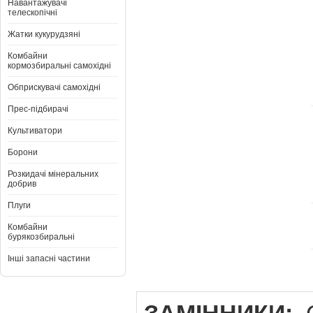
Навантажувачі
телескопічні
Жатки кукурудзяні
Комбайни
кормозбиральні самохідні
Обприскувачі самохідні
Прес-підбирачі
Культиватори
Борони
Розкидачі мінеральних
добрив
Плуги
Комбайни
бурякозбиральні
Інші запасні частини