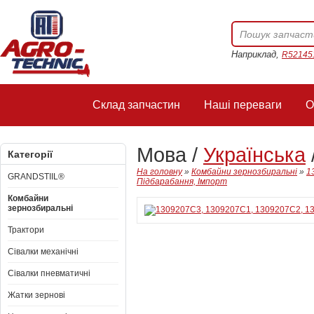
Наприклад,
R52145
Склад запчастин
Наші переваги
О
Мова /
Українська
Категорії
На головну
»
Комбайни зернозбиральні
»
1
GRANDSTIIL®
Підбарабання, Імпорт
Комбайни
зернозбиральні
Трактори
Сівалки механічні
Сівалки пневматичні
Жатки зернові