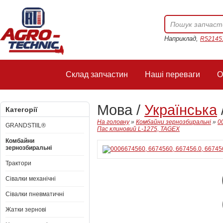
Наприклад,
R52145
Склад запчастин
Наші переваги
О
Мова /
Українська
Категорії
На головну
»
Комбайни зернозбиральні
»
0
GRANDSTIIL®
Пас клиновий L-1275, TAGEX
Комбайни
зернозбиральні
Трактори
Сівалки механічні
Сівалки пневматичні
Жатки зернові