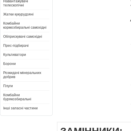
Навантажувачі
телескопічні
Жатки кукурудзяні
Комбайни
кормозбиральні самохідні
Обприскувачі самохідні
Прес-підбирачі
Культиватори
Борони
Розкидачі мінеральних
добрив
Плуги
Комбайни
бурякозбиральні
Інші запасні частини