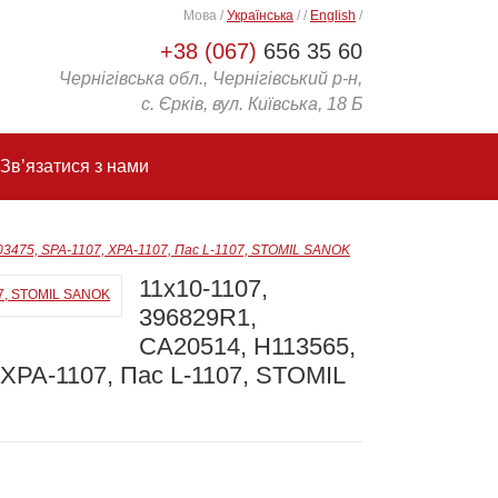
Мова
/
Українська
/
/
English
/
+38 (067)
656 35 60
Чернігівська обл., Чернігівський р-н,
с. Єрків, вул. Київська, 18 Б
Зв’язатися з нами
03475, SPA-1107, XPA-1107, Пас L-1107, STOMIL SANOK
11х10-1107,
396829R1,
CA20514, H113565,
 XPA-1107, Пас L-1107, STOMIL