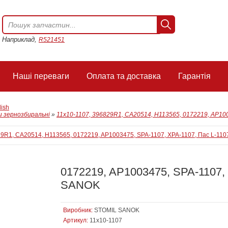
Наприклад,
R521451
Наші переваги
Оплата та доставка
Гарантія
lish
 зернозбиральні
»
11х10-1107, 396829R1, CA20514, H113565, 0172219, AP10
0172219, AP1003475, SPA-1107,
SANOK
Виробник:
STOMIL SANOK
Артикул:
11х10-1107