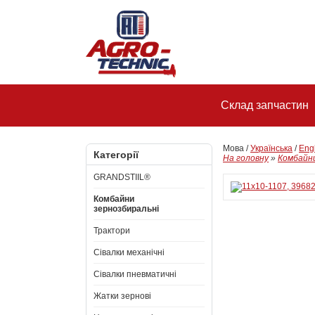
Склад запчастин
Мова /
Українська
/
Eng
Категорії
На головну
»
Комбайни
GRANDSTIIL®
Комбайни
зернозбиральні
Трактори
Сівалки механічні
Сівалки пневматичні
Жатки зернові