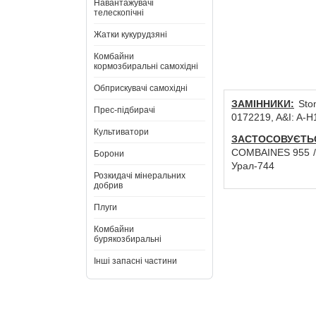
Навантажувачі
телескопічні
Жатки кукурудзяні
Комбайни
кормозбиральні самохідні
Обприскувачі самохідні
ЗАМІННИКИ:
Stom
Прес-підбирачі
0172219, A&I: A-
Культиватори
ЗАСТОСОВУЄТЬ
COMBAINES 955 / 9
Борони
Урал-744
Розкидачі мінеральних
добрив
Плуги
Комбайни
бурякозбиральні
Інші запасні частини