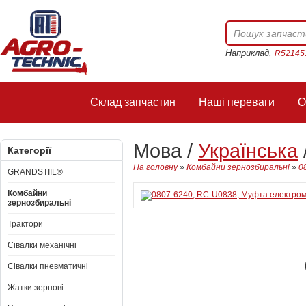
Наприклад,
R52145
Склад запчастин
Наші переваги
О
Мова /
Українська
Категорії
На головну
»
Комбайни зернозбиральні
»
0
GRANDSTIIL®
Комбайни
зернозбиральні
Трактори
Сівалки механічні
Сівалки пневматичні
Жатки зернові