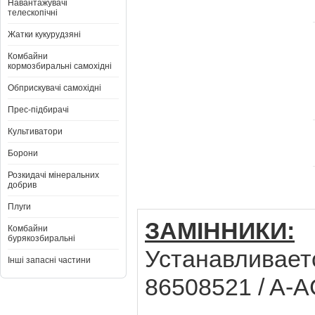
Навантажувачі
телескопічні
Жатки кукурудзяні
Комбайни
кормозбиральні самохідні
Обприскувачі самохідні
Прес-підбирачі
Культиватори
Борони
Розкидачі мінеральних
добрив
Плуги
ЗАМІННИКИ:
Комбайни
бурякозбиральні
Устанавливает
Інші запасні частини
86508521 / A-