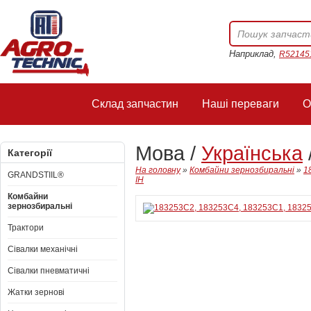
Наприклад,
R52145
Склад запчастин
Наші переваги
О
Мова /
Українська
Категорії
На головну
»
Комбайни зернозбиральні
»
1
GRANDSTIIL®
IH
Комбайни
зернозбиральні
Трактори
Сівалки механічні
Сівалки пневматичні
Жатки зернові