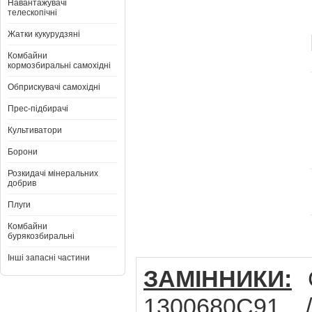
Навантажувачі
телескопічні
Жатки кукурудзяні
Комбайни
кормозбиральні самохідні
Обприскувачі самохідні
Прес-підбирачі
Культиватори
Борони
Розкидачі мінеральних
добрив
Плуги
Комбайни
бурякозбиральні
Інші запасні частини
ЗАМІННИКИ:
C
1300680C91 