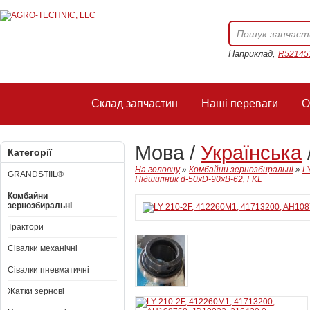
Наприклад,
R52145
Склад запчастин
Наші переваги
О
Мова /
Українська
Категорії
На головну
»
Комбайни зернозбиральні
»
L
GRANDSTIIL®
Підшипник d-50xD-90xB-62, FKL
Комбайни
зернозбиральні
Трактори
Сівалки механічні
Сівалки пневматичні
Жатки зернові