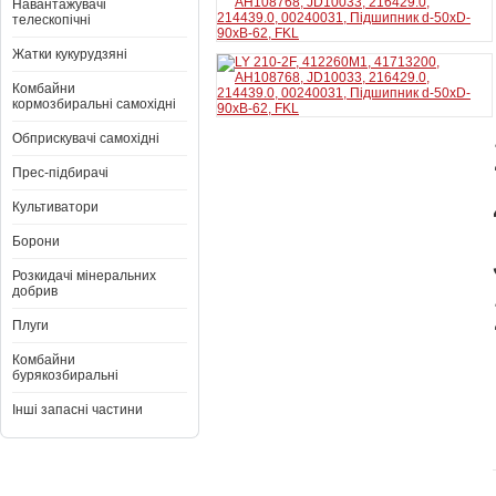
Навантажувачі
телескопічні
Жатки кукурудзяні
Комбайни
кормозбиральні самохідні
Обприскувачі самохідні
Прес-підбирачі
Культиватори
Борони
Розкидачі мінеральних
добрив
Плуги
Комбайни
бурякозбиральні
Інші запасні частини