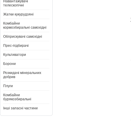
Навантажувачі
телескопічні
Жатки кукурудзяні
Комбайни
кормозбиральні самохідні
Обприскувачі самохідні
Прес-підбирачі
Культиватори
Борони
Розкидачі мінеральних
добрив
Плуги
Комбайни
бурякозбиральні
Інші запасні частини