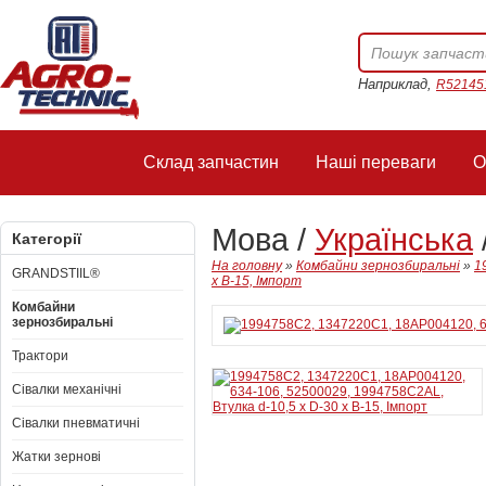
Наприклад,
R52145
Склад запчастин
Наші переваги
О
Мова /
Українська
Категорії
На головну
»
Комбайни зернозбиральні
»
1
GRANDSTIIL®
x B-15, Імпорт
Комбайни
зернозбиральні
Трактори
Сівалки механічні
Сівалки пневматичні
Жатки зернові