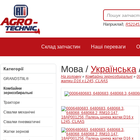
Наприклад,
R52145
Склад запчастин
Наші переваги
О
Мова /
Українська
Категорії
На головну
»
Комбайни зернозбиральні
»
0
GRANDSTIIL®
жатки D16 x L245, CLAAS
Комбайни
зернозбиральні
Трактори
Сівалки механічні
Сівалки пневматичні
Жатки зернові