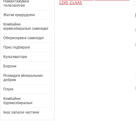
Навантажувачі
телескопічні
Жатки кукурудзяні
Комбайни
кормозбиральні самохідні
Обприскувачі самохідні
Прес-підбирачі
Культиватори
Борони
Розкидачі мінеральних
добрив
Плуги
Комбайни
бурякозбиральні
Інші запасні частини