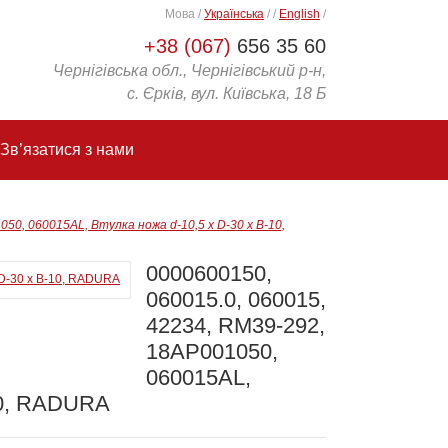
Мова
/
Українська
/
/
English
/
+38 (067)
656 35 60
Чернігівська обл., Чернігівський р-н,
с. Єрків, вул. Київська, 18 Б
Зв’язатися з нами
50, 060015AL, Втулка ножа d-10,5 x D-30 x B-10,
0000600150,
060015.0, 060015,
42234, RM39-292,
18AP001050,
060015AL,
-10, RADURA