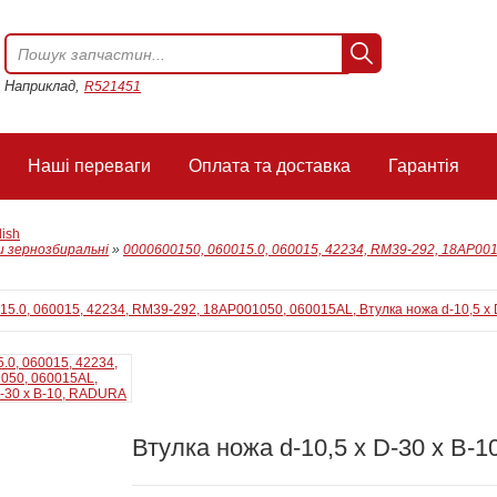
Наприклад,
R521451
Наші переваги
Оплата та доставка
Гарантія
lish
 зернозбиральні
»
0000600150, 060015.0, 060015, 42234, RM39-292, 18AP0010
Втулка ножа d-10,5 x D-30 x B