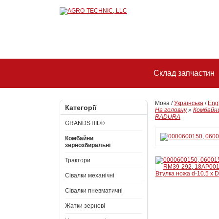
Склад запчастин
Мова /
Українська
/
Eng
Категорії
На головну
»
Комбайни
RADURA
GRANDSTIIL®
Комбайни
зернозбиральні
Трактори
Сівалки механічні
Сівалки пневматичні
Жатки зернові