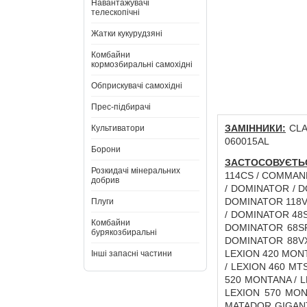
Навантажувачі
телескопічні
Жатки кукурудзяні
Комбайни
кормозбиральні самохідні
Обприскувачі самохідні
Прес-підбирачі
ЗАМІННИКИ:
CLAA
Культиватори
060015AL
Борони
ЗАСТОСОВУЄТЬ
Розкидачі мінеральних
114CS / COMMAN
добрив
/ DOMINATOR / D
DOMINATOR 118VX
Плуги
/ DOMINATOR 48S
Комбайни
DOMINATOR 68SR
бурякозбиральні
DOMINATOR 88VX 
LEXION 420 MONTA
Інші запасні частини
/ LEXION 460 MTS
520 MONTANA / L
LEXION 570 MONT
MATADOR GIGANT 