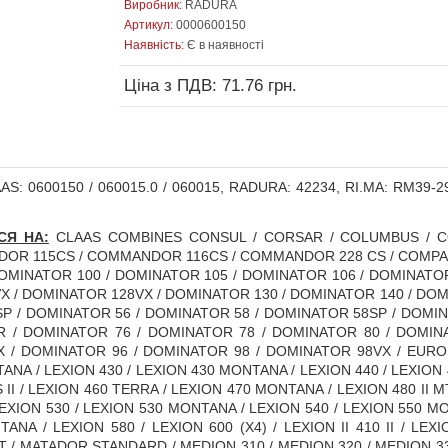
Виробник:
RADURA
Артикул:
0000600150
Наявність:
Є в наявності
Ціна з ПДВ: 71.76 грн.
S: 0600150 / 060015.0 / 060015, RADURA: 42234, RI.MA: RM39-
СЯ НА:
CLAAS COMBINES CONSUL / CORSAR / COLUMBUS / 
DOR 115CS / COMMANDOR 116CS / COMMANDOR 228 CS / COMPAC
OMINATOR 100 / DOMINATOR 105 / DOMINATOR 106 / DOMINATOR
 / DOMINATOR 128VX / DOMINATOR 130 / DOMINATOR 140 / DOM
P / DOMINATOR 56 / DOMINATOR 58 / DOMINATOR 58SP / DOMIN
 / DOMINATOR 76 / DOMINATOR 78 / DOMINATOR 80 / DOMINA
/ DOMINATOR 96 / DOMINATOR 98 / DOMINATOR 98VX / EUROPA 
NA / LEXION 430 / LEXION 430 MONTANA / LEXION 440 / LEXION 45
 II / LEXION 460 TERRA / LEXION 470 MONTANA / LEXION 480 II M
EXION 530 / LEXION 530 MONTANA / LEXION 540 / LEXION 550 M
ANA / LEXION 580 / LEXION 600 (X4) / LEXION II 410 II / LEX
/ MATADOR STANDARD / MEDION 310 / MEDION 320 / MEDION 33