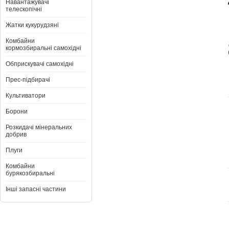
Навантажувачі
телескопічні
Жатки кукурудзяні
Комбайни
кормозбиральні самохідні
Обприскувачі самохідні
Прес-підбирачі
Культиватори
Борони
Розкидачі мінеральних
добрив
Плуги
Комбайни
бурякозбиральні
Інші запасні частини