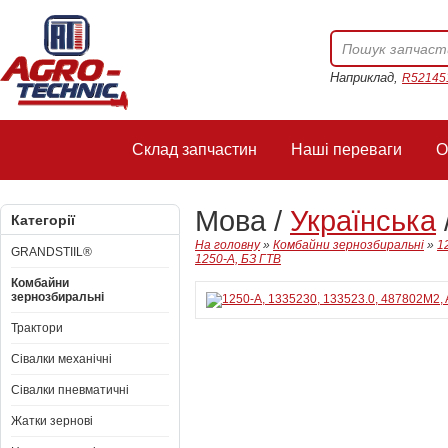
Наприклад,
R52145
Склад запчастин
Наші переваги
О
Мова /
Українська
Категорії
На головну
»
Комбайни зернозбиральні
»
1
GRANDSTIIL®
1250-А, БЗ ГТВ
Комбайни
зернозбиральні
Трактори
Сівалки механічні
Сівалки пневматичні
Жатки зернові