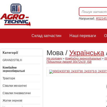
Наприклад,
R52145
Склад запчастин
Наші переваги
О
Мова /
Українська
Категорії
На головну
»
Комбайни зернозбиральні
»
0
GRANDSTIIL®
Пiдшипник дворяд 30x72x19, ISB
Комбайни
зернозбиральні
Трактори
Сівалки механічні
Сівалки пневматичні
Жатки зернові