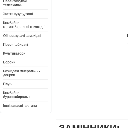
Навантажувачі
телескопічні
Жатки кукурудзяні
Комбайни
кормозбиральні самохідні
Обприскувачі самохідні
Прес-підбирачі
Культиватори
Борони
Розкидачі мінеральних
добрив
Плуги
Комбайни
бурякозбиральні
Інші запасні частини