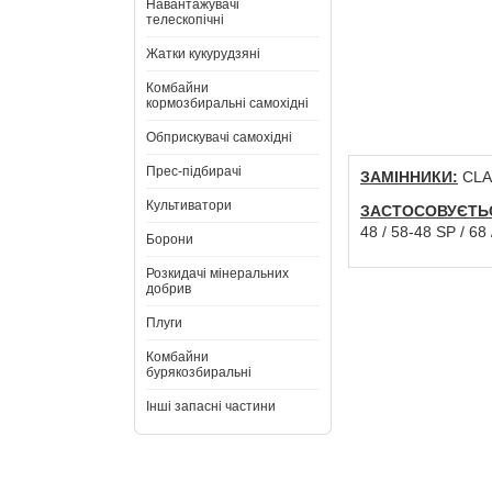
Навантажувачі
телескопічні
Жатки кукурудзяні
Комбайни
кормозбиральні самохідні
Обприскувачі самохідні
Прес-підбирачі
ЗАМІННИКИ:
CLAA
Культиватори
ЗАСТОСОВУЄТЬ
48 / 58-48 SP / 68
Борони
Розкидачі мінеральних
добрив
Плуги
Комбайни
бурякозбиральні
Інші запасні частини