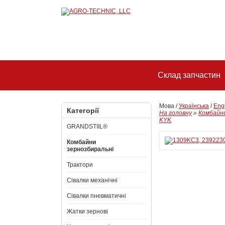
Склад запчастин
Мова /
Українська
/
Eng
Категорії
На головну
»
Комбайни
KYK
GRANDSTIIL®
Комбайни
зернозбиральні
Трактори
Сівалки механічні
Сівалки пневматичні
Жатки зернові