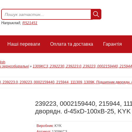
Наприклад,
R521451
Наші переваги
Оплата та доставка
Гарантія
lish
 зернозбиральні
»
1309KC3, 2392230, 239223.0, 239223, 0002159440, 215944
239223, 0002159440, 215944, 11
дворядн. d-45xD-100xB-25, KYK
Виробник:
KYK
Артикул:
1309KC3