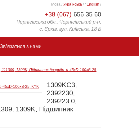
Мова
/
Українська
/
/
English
/
+38 (067)
656 35 60
Чернігівська обл., Чернігівський р-н,
с. Єрків, вул. Київська, 18 Б
Зв’язатися з нами
, 111309, 1309K, Підшипник дворядн. d-45xD-100xB-25,
1309KC3,
2392230,
239223.0,
1309, 1309K, Підшипник