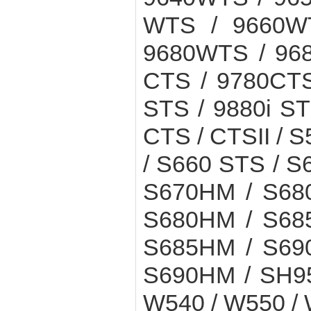
WTS / 9660WT
9680WTS / 968
CTS / 9780CTS
STS / 9880i ST
CTS / CTSII / 
/ S660 STS / S6
S670HM / S680
S680HM / S685
S685HM / S690
S690HM / SH951
W540 / W550 /