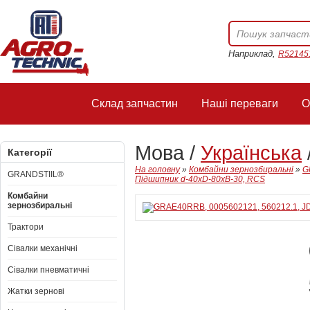
Наприклад,
R52145
Склад запчастин
Наші переваги
О
Мова /
Українська
Категорії
На головну
»
Комбайни зернозбиральні
»
G
GRANDSTIIL®
Підшипник d-40xD-80xB-30, RCS
Комбайни
зернозбиральні
Трактори
Сівалки механічні
Сівалки пневматичні
Жатки зернові