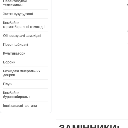
Навантажувачі
телескопічні
Жатки кукурудзяні
Комбайни
кормозбиральні самохідні
Обприскувачі самохідні
Прес-підбирачі
Культиватори
Борони
Розкидачі мінеральних
добрив
Плуги
Комбайни
бурякозбиральні
Інші запасні частини