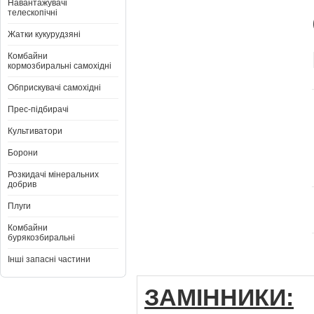
Навантажувачі
телескопічні
Жатки кукурудзяні
Комбайни
кормозбиральні самохідні
Обприскувачі самохідні
Прес-підбирачі
Культиватори
Борони
Розкидачі мінеральних
добрив
Плуги
Комбайни
бурякозбиральні
Інші запасні частини
ЗАМІННИКИ:
D