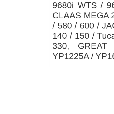
9680i WTS / 9
CLAAS MEGA 208
/ 580 / 600 / J
140 / 150 / Tuc
330, GREAT 
YP1225A / YP1