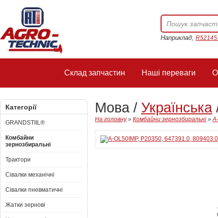
Наприклад,
R52145
Склад запчастин
Наші переваги
О
Мова /
Українська
Категорії
На головну
»
Комбайни зернозбиральні
»
A
GRANDSTIIL®
Комбайни
зернозбиральні
Трактори
Сівалки механічні
Сівалки пневматичні
Жатки зернові