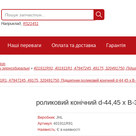
Наприклад,
R521451
Наші переваги
Оплата та доставка
Гарантія
lish
 зернозбиральні
»
401911R91, 401911R1, 47947245, 49175, 320491750, Підши
роликовий конічний d-44,45 x B-
Виробник:
JHL
Артикул:
401911R91
Наявність:
Є в наявності