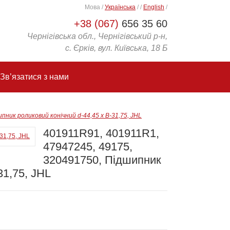
Мова
/
Українська
/
/
English
/
+38 (067)
656 35 60
Чернігівська обл., Чернігівський р-н,
с. Єрків, вул. Київська, 18 Б
Зв’язатися з нами
пник роликовий конічний d-44,45 x B-31,75, JHL
401911R91, 401911R1,
47947245, 49175,
320491750, Підшипник
31,75, JHL