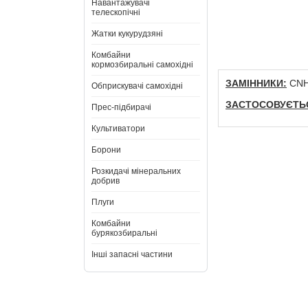
Навантажувачі
телескопічні
Жатки кукурудзяні
Комбайни
кормозбиральні самохідні
ЗАМІННИКИ:
CNH:
Обприскувачі самохідні
ЗАСТОСОВУЄТЬС
Прес-підбирачі
Культиватори
Борони
Розкидачі мінеральних
добрив
Плуги
Комбайни
бурякозбиральні
Інші запасні частини