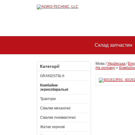
Склад запчастин
Мова /
Українська
/
Eng
Категорії
На головну
»
Комбайни
GRANDSTIIL®
Комбайни
зернозбиральні
Трактори
Сівалки механічні
Сівалки пневматичні
Жатки зернові