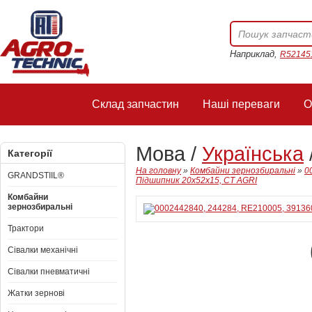
Наприклад,
R52145
Склад запчастин
Наші переваги
О
Мова /
Українська
Категорії
На головну
»
Комбайни зернозбиральні
»
0
GRANDSTIIL®
Підшипник 20x52x15, CT AGRI
Комбайни
зернозбиральні
Трактори
Сівалки механічні
Сівалки пневматичні
Жатки зернові