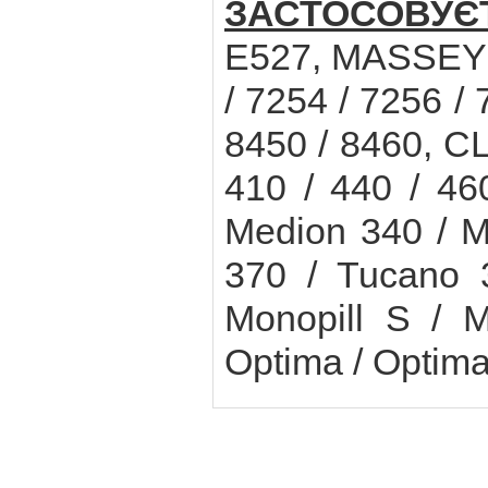
ЗАСТОСОВУЄ
E527, MASSEY 
/ 7254 / 7256 / 
8450 / 8460, C
410 / 440 / 46
Medion 340 / M
370 / Tucano
Monopill S / M
Optima / Optima