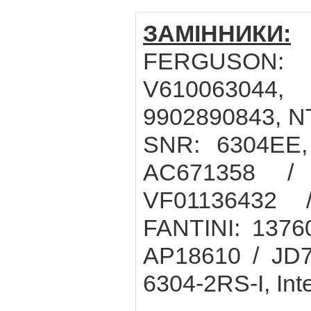
ЗАМІННИКИ:
C
FERGUSON: 
V610063044,
9902890843, N
SNR: 6304EE
AC671358 /
VF01136432 
FANTINI: 1376
AP18610 / JD7
6304-2RS-I, In