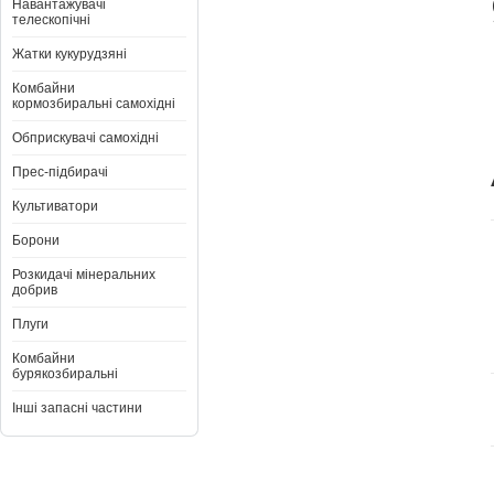
Навантажувачі
телескопічні
Жатки кукурудзяні
Комбайни
кормозбиральні самохідні
Обприскувачі самохідні
Прес-підбирачі
Культиватори
Борони
Розкидачі мінеральних
добрив
Плуги
Комбайни
бурякозбиральні
Інші запасні частини