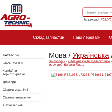
Наприклад,
R52145
Склад запчастин
Наші переваги
О
Мова /
Українська
Категорії
На головну
»
Навантажувачі телескопічні
GRANDSTIIL®
масляний, Baldwin Filters
Комбайни
зернозбиральні
Трактори
Сівалки механічні
Сівалки пневматичні
Жатки зернові