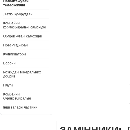
Навантажувачі
телескопічні
Жатки кукурудзяні
Комбайни
кормозбиральні самохідні
Обприскувачі самохідні
Прес-підбирачі
Культиватори
Борони
Розкидачі мінеральних
добрив
Плуги
Комбайни
бурякозбиральні
Інші запасні частини