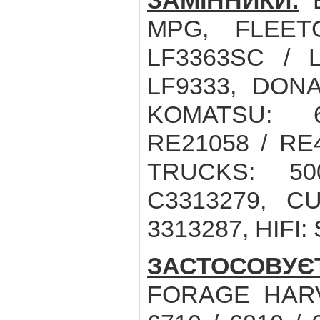
ЗАМІННИКИ:
B
MPG, FLEET
LF3363SC / L
LF9333, DONA
KOMATSU: 6
RE21058 / RE4
TRUCKS: 50
C3313279, CU
3313287, HIFI:
ЗАСТОСОВУ
FORAGE HARVE