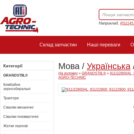
Наприклад,
R52145
Склад запчастин
Наші переваги
О
Мова /
Українська
Категорії
На головну
»
GRANDSTIIL®
»
911/22800AL, 
GRANDSTIIL®
AGRO-TECHNIC
Комбайни
зернозбиральні
Трактори
Сівалки механічні
Сівалки пневматичні
Жатки зернові