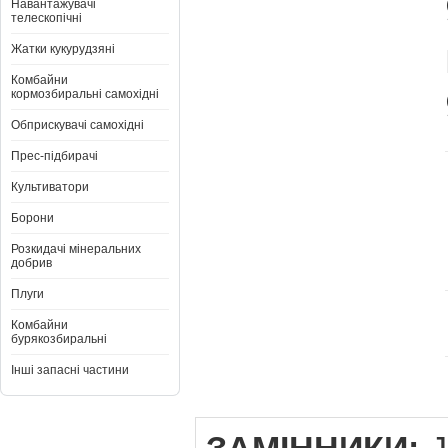
Навантажувачі
телескопічні
Жатки кукурудзяні
Комбайни
кормозбиральні самохідні
Обприскувачі самохідні
Прес-підбирачі
Культиватори
Борони
Розкидачі мінеральних
добрив
Плуги
Комбайни
бурякозбиральні
Інші запасні частини