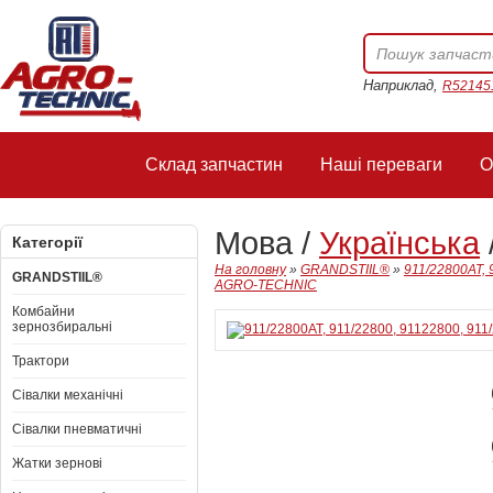
Наприклад,
R52145
Склад запчастин
Наші переваги
О
Мова /
Українська
Категорії
На головну
»
GRANDSTIIL®
»
911/22800AT, 
GRANDSTIIL®
AGRO-TECHNIC
Комбайни
зернозбиральні
Трактори
Сівалки механічні
Сівалки пневматичні
Жатки зернові