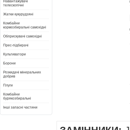
Навантажувачі
телескопічні
Жатки кукурудзяні
Комбайни
кормозбиральні самохідні
Обприскувачі самохідні
Прес-підбирачі
Культиватори
Борони
Розкидачі мінеральних
добрив
Плуги
Комбайни
бурякозбиральні
Інші запасні частини