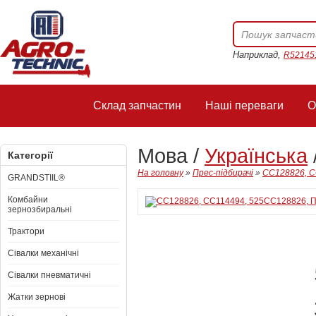
Наприклад,
R52145
Склад запчастин
Наші переваги
О
Мова /
Українська
Категорії
На головну
»
Прес-підбирачі
»
CC128826, C
GRANDSTIIL®
Комбайни
зернозбиральні
Трактори
Сівалки механічні
Сівалки пневматичні
Жатки зернові