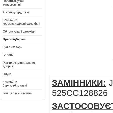
Навантажувачі
телескопічні
Жатки кукурудзяні
Комбайни
кормозбиральні самохідні
Обприскувачі самохідні
Прес-підбирачі
Культиватори
Борони
Розкидачі мінеральних
добрив
Плуги
ЗАМІННИКИ:
J
Комбайни
бурякозбиральні
525CC128826
Інші запасні частини
ЗАСТОСОВУЄ