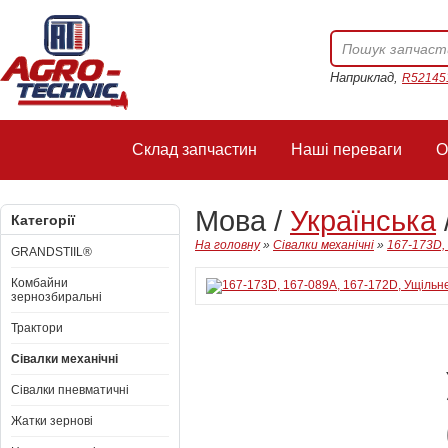
Наприклад,
R52145
Склад запчастин
Наші переваги
О
Мова /
Українська
Категорії
На головну
»
Сівалки механічні
»
167-173D,
GRANDSTIIL®
Комбайни
зернозбиральні
Трактори
Сівалки механічні
Сівалки пневматичні
Жатки зернові