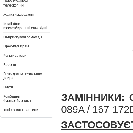
Навантажувачі
телескопічні
Жатки кукурудзяні
Комбайни
кормозбиральні самохідні
Обприскувачі самохідні
Прес-підбирачі
Культиватори
Борони
Розкидачі мінеральних
добрив
Плуги
ЗАМІННИКИ:
G
Комбайни
бурякозбиральні
089A / 167-172
Інші запасні частини
ЗАСТОСОВУЄ