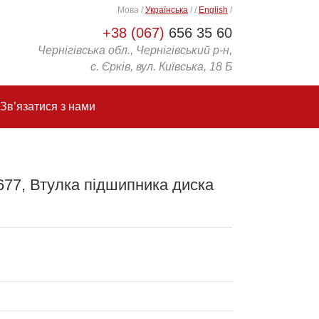
Мова
/
Українська
/
/
English
/
+38 (067)
656 35 60
Чернігівська обл., Чернігівський р-н,
с. Єрків, вул. Київська, 18 Б
Зв’язатися з нами
77, Втулка підшипника диска