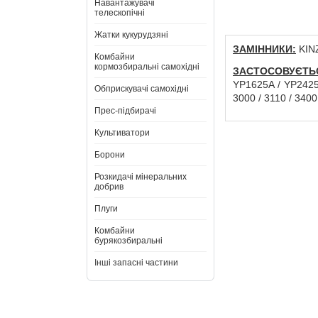
Навантажувачі
телескопічні
Жатки кукурудзяні
ЗАМІННИКИ:
KIN
Комбайни
кормозбиральні самохідні
ЗАСТОСОВУЄТЬ
YP1625A / YP2425
Обприскувачі самохідні
3000 / 3110 / 3400
Прес-підбирачі
Культиватори
Борони
Розкидачі мінеральних
добрив
Плуги
Комбайни
бурякозбиральні
Інші запасні частини