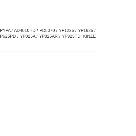
YPA / AD4010HD / PD8070 / YP1225 / YP1625 /
 YP625PD / YP825A / YP825AR / YP925TD, KINZE