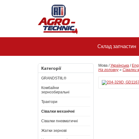
Склад запчастин
Мова /
Українська
/
Eng
Категорії
На головну
»
Сівалки 
GRANDSTIIL®
Комбайни
зернозбиральні
Трактори
Сівалки механічні
Сівалки пневматичні
Жатки зернові