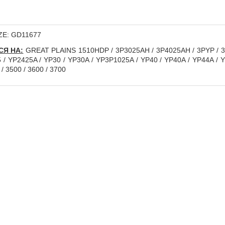
ZE: GD11677
СЯ НА:
GREAT PLAINS 1510HDP / 3P3025AH / 3P4025AH / 3PYP / 3P
 / YP2425A / YP30 / YP30A / YP3P1025A / YP40 / YP40A / YP44A /
 / 3500 / 3600 / 3700