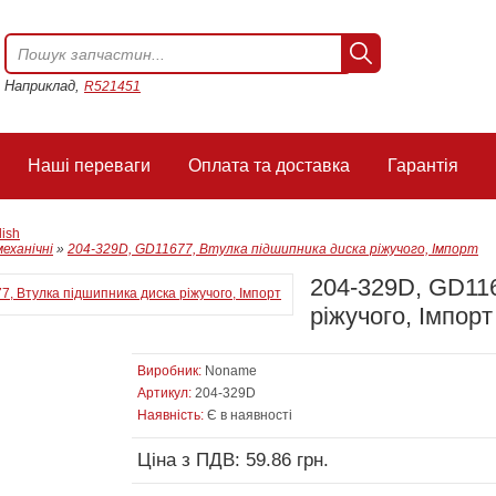
Наприклад,
R521451
Наші переваги
Оплата та доставка
Гарантія
lish
механічні
»
204-329D, GD11677, Втулка підшипника диска ріжучого, Імпорт
204-329D, GD116
ріжучого, Імпорт
Виробник:
Noname
Артикул:
204-329D
Наявність:
Є в наявності
Ціна з ПДВ: 59.86 грн.