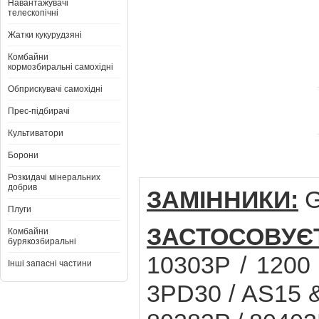
Навантажувачі
телескопічні
Жатки кукурудзяні
Комбайни
кормозбиральні самохідні
Обприскувачі самохідні
Прес-підбирачі
Культиватори
Борони
Розкидачі мінеральних
добрив
ЗАМІННИКИ:
G
Плуги
ЗАСТОСОВУЄ
Комбайни
бурякозбиральні
10303P / 1200 
Інші запасні частини
3PD30 / AS15 &