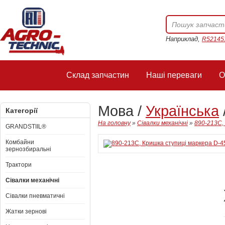
Наприклад,
R52145
Склад запчастин
Наші переваги
О
Мова /
Українська
Категорії
На головну
»
Сівалки механічні
»
890-213C,
GRANDSTIIL®
Комбайни
зернозбиральні
Трактори
Сівалки механічні
Сівалки пневматичні
Жатки зернові