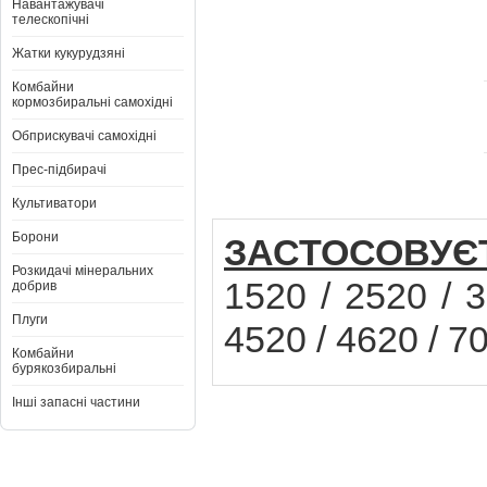
Навантажувачі
телескопічні
Жатки кукурудзяні
Комбайни
кормозбиральні самохідні
Обприскувачі самохідні
Прес-підбирачі
Культиватори
Борони
ЗАСТОСОВУЄ
Розкидачі мінеральних
1520 / 2520 / 3
добрив
Плуги
4520 / 4620 / 7
Комбайни
бурякозбиральні
Інші запасні частини