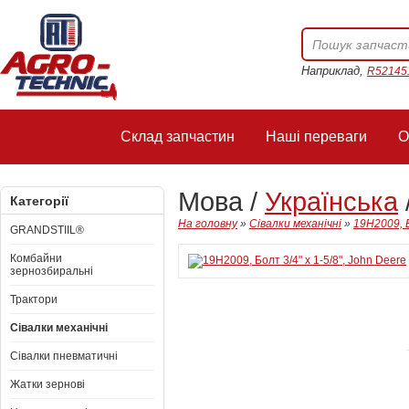
Наприклад,
R52145
Склад запчастин
Наші переваги
О
Мова /
Українська
Категорії
На головну
»
Сівалки механічні
»
19H2009, Б
GRANDSTIIL®
Комбайни
зернозбиральні
Трактори
Сівалки механічні
Сівалки пневматичні
Жатки зернові