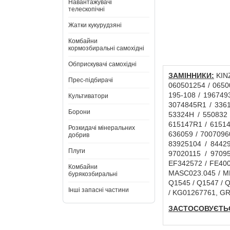
Навантажувачі
телескопічні
Жатки кукурудзяні
Комбайни
кормозбиральні самохідні
Обприскувачі самохідні
ЗАМІННИКИ:
KINZ
Прес-підбирачі
060501254 / 06500
195-108 / 196749
Культиватори
3074845R1 / 3361
Борони
53324H / 550832
615147R1 / 61514
Розкидачі мінеральних
636059 / 7007096
добрив
83925104 / 84429
Плуги
97020115 / 9709
EF342572 / FE400
Комбайни
MASC023.045 / ML
бурякозбиральні
Q1545 / Q1547 / 
Інші запасні частини
/ KG01267761, GR
ЗАСТОСОВУЄТЬС