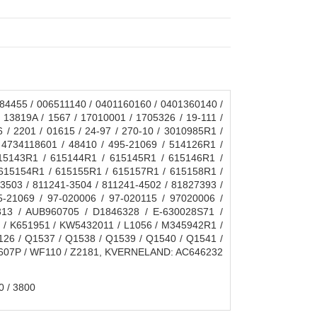
455 / 006511140 / 0401160160 / 0401360140 /
13819A / 1567 / 17010001 / 1705326 / 19-111 /
/ 2201 / 01615 / 24-97 / 270-10 / 3010985R1 /
4734118601 / 48410 / 495-21069 / 514126R1 /
15143R1 / 615144R1 / 615145R1 / 615146R1 /
615154R1 / 615155R1 / 615157R1 / 615158R1 /
3503 / 811241-3504 / 811241-4502 / 81827393 /
-21069 / 97-020006 / 97-020115 / 97020006 /
313 / AUB960705 / D1846328 / E-630028S71 /
 / K651951 / KW5432011 / L1056 / M345942R1 /
6 / Q1537 / Q1538 / Q1539 / Q1540 / Q1541 /
V18607P / WF110 / Z2181, KVERNELAND: AC646232
0 / 3800