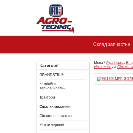
Склад запчастин
Мова /
Українська
/
Eng
Категорії
На головну
»
Сівалки 
GRANDSTIIL®
Комбайни
зернозбиральні
Трактори
Сівалки механічні
Сівалки пневматичні
Жатки зернові