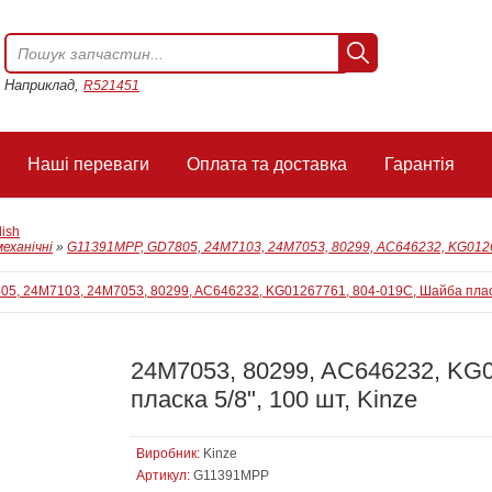
Наприклад,
R521451
Наші переваги
Оплата та доставка
Гарантія
lish
механічні
»
G11391MPP, GD7805, 24M7103, 24M7053, 80299, AC646232, KG01267
24M7053, 80299, AC646232, KG
пласка 5/8", 100 шт, Kinze
Виробник:
Kinze
Артикул:
G11391MPP