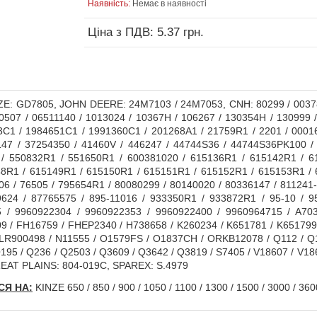
Наявність:
Немає в наявності
Ціна з ПДВ: 5.37 грн.
E: GD7805, JOHN DEERE: 24M7103 / 24M7053, CNH: 80299 / 003784
507 / 06511140 / 1013024 / 10367H / 106267 / 130354H / 130999 / 
3C1 / 1984651C1 / 1991360C1 / 201268A1 / 21759R1 / 2201 / 00016 
47 / 37254350 / 41460V / 446247 / 44744S36 / 44744S36PK100 / 
 / 550832R1 / 551650R1 / 600381020 / 615136R1 / 615142R1 / 6
8R1 / 615149R1 / 615150R1 / 615151R1 / 615152R1 / 615153R1 / 
06 / 76505 / 795654R1 / 80080299 / 80140020 / 80336147 / 811241-
624 / 87765575 / 895-11016 / 933350R1 / 933872R1 / 95-10 / 95
5 / 9960922304 / 9960922353 / 9960922400 / 9960964715 / A70
9 / FH16759 / FHEP2340 / H738658 / K260234 / K651781 / K651799
R900498 / N11555 / O1579FS / O1837CH / ORKB12078 / Q112 / Q12
Q195 / Q236 / Q2503 / Q3609 / Q3642 / Q3819 / S7405 / V18607 / 
EAT PLAINS: 804-019C, SPAREX: S.4979
Я НА:
KINZE 650 / 850 / 900 / 1050 / 1100 / 1300 / 1500 / 3000 / 360