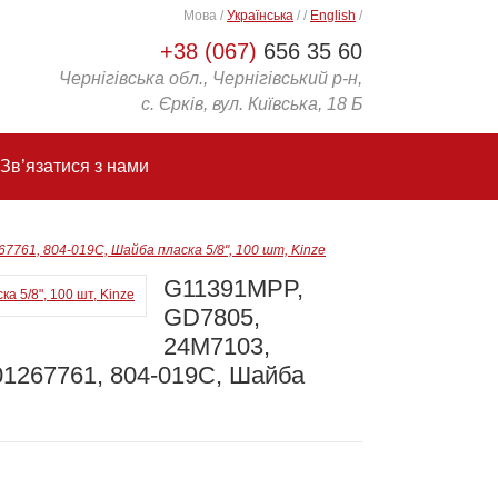
Мова
/
Українська
/
/
English
/
+38 (067)
656 35 60
Чернігівська обл., Чернігівський р-н,
с. Єрків, вул. Київська, 18 Б
Зв’язатися з нами
761, 804-019C, Шайба пласка 5/8", 100 шт, Kinze
G11391MPP,
GD7805,
24M7103,
01267761, 804-019C, Шайба