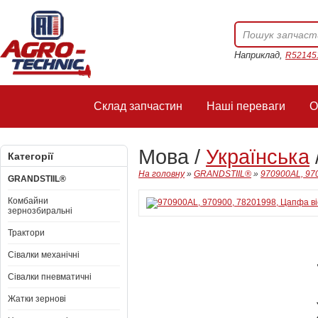
Наприклад,
R52145
Склад запчастин
Наші переваги
О
Мова /
Українська
Категорії
На головну
»
GRANDSTIIL®
»
970900AL, 970
GRANDSTIIL®
Комбайни
зернозбиральні
Трактори
Сівалки механічні
Сівалки пневматичні
Жатки зернові