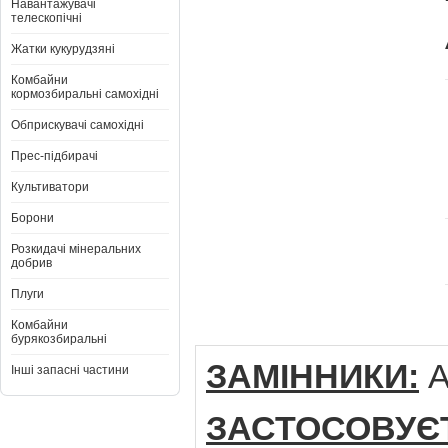
Навантажувачі
телескопічні
Жатки кукурудзяні
Комбайни
кормозбиральні самохідні
Обприскувачі самохідні
Прес-підбирачі
Культиватори
Борони
Розкидачі мінеральних
добрив
Плуги
Комбайни
бурякозбиральні
ЗАМІННИКИ:
A
Інші запасні частини
ЗАСТОСОВУ