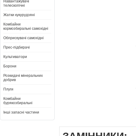
Навантажувачі
телескопічні
Жатки кукурудзяні
Комбайни
кормозбиральні самохідні
Обприскувачі самохідні
Прес-підбирачі
Культиватори
Борони
Розкидачі мінеральних
добрив
Плуги
Комбайни
бурякозбиральні
Інші запасні частини