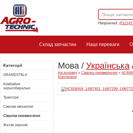
Наприклад,
R52145
Склад запчастин
Наші переваги
О
Мова /
Українська
Категорії
На головну
»
Сівалки пневматичні
»
AC6084
GRANDSTIIL®
Kverneland
Комбайни
зернозбиральні
Трактори
Сівалки механічні
Сівалки пневматичні
Жатки зернові