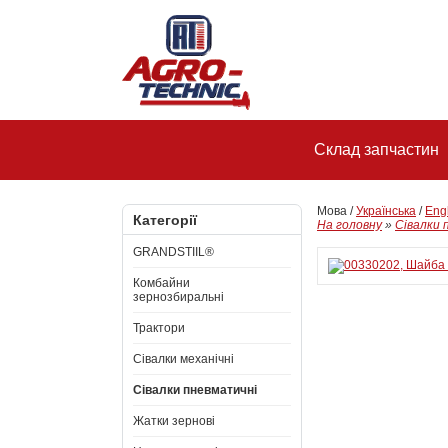
Склад запчастин
Мова /
Українська
/
Eng
Категорії
На головну
»
Сівалки 
GRANDSTIIL®
Комбайни
зернозбиральні
Трактори
Сівалки механічні
Сівалки пневматичні
Жатки зернові