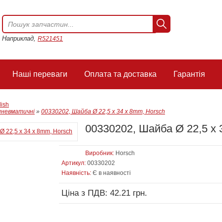
Наприклад,
R521451
Наші переваги
Оплата та доставка
Гарантія
lish
пневматичні
»
00330202, Шайба Ø 22,5 x 34 x 8mm, Horsch
00330202, Шайба Ø 22,5 x 
Виробник:
Horsch
Артикул:
00330202
Наявність:
Є в наявності
Ціна з ПДВ: 42.21 грн.