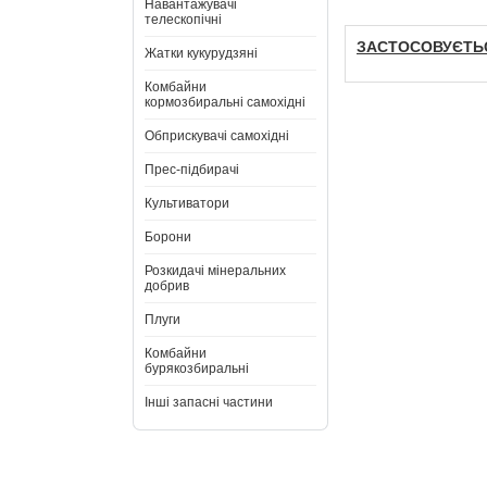
Навантажувачі
телескопічні
ЗАСТОСОВУЄТЬС
Жатки кукурудзяні
Комбайни
кормозбиральні самохідні
Обприскувачі самохідні
Прес-підбирачі
Культиватори
Борони
Розкидачі мінеральних
добрив
Плуги
Комбайни
бурякозбиральні
Інші запасні частини