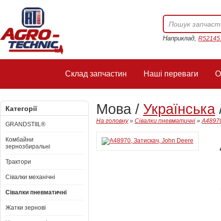
Наприклад,
R52145
Склад запчастин
Наші переваги
О
Мова /
Українська
Категорії
На головну
»
Сівалки пневматичні
»
A48970
GRANDSTIIL®
Комбайни
зернозбиральні
Трактори
Сівалки механічні
Сівалки пневматичні
Жатки зернові