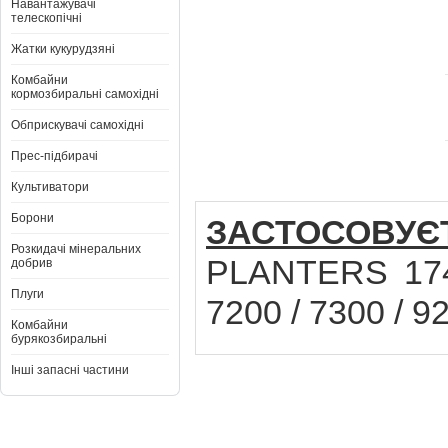
Навантажувачі
телескопічні
Жатки кукурудзяні
Комбайни
кормозбиральні самохідні
Обприскувачі самохідні
Прес-підбирачі
Культиватори
Борони
ЗАСТОСОВУ
Розкидачі мінеральних
PLANTERS 1740
добрив
Плуги
7200 / 7300 / 9
Комбайни
бурякозбиральні
Інші запасні частини