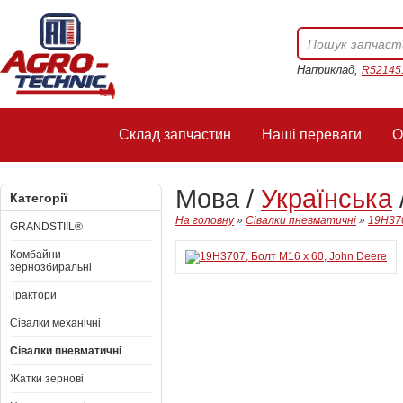
Наприклад,
R52145
Склад запчастин
Наші переваги
О
Мова /
Українська
Категорії
На головну
»
Сівалки пневматичні
»
19H370
GRANDSTIIL®
Комбайни
зернозбиральні
Трактори
Сівалки механічні
Сівалки пневматичні
Жатки зернові