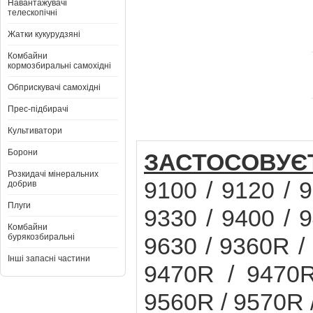
Навантажувачі
телескопічні
Жатки кукурудзяні
Комбайни
кормозбиральні самохідні
Обприскувачі самохідні
Прес-підбирачі
Культиватори
Борони
ЗАСТОСОВУЄ
Розкидачі мінеральних
9100 / 9120 / 9
добрив
Плуги
9330 / 9400 / 9
Комбайни
бурякозбиральні
9630 / 9360R /
Інші запасні частини
9470R / 9470R
9560R / 9570R 