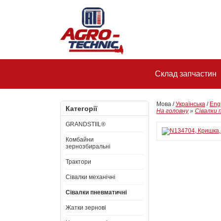
Склад запчастин
Мова /
Українська
/
Eng
Категорії
На головну
»
Сівалки 
GRANDSTIIL®
Комбайни
зернозбиральні
Трактори
Сівалки механічні
Сівалки пневматичні
Жатки зернові