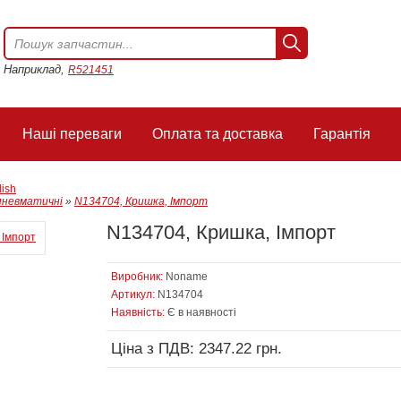
Наприклад,
R521451
Наші переваги
Оплата та доставка
Гарантія
lish
пневматичні
»
N134704, Кришка, Імпорт
N134704, Кришка, Імпорт
Виробник:
Noname
Артикул:
N134704
Наявність:
Є в наявності
Ціна з ПДВ: 2347.22 грн.