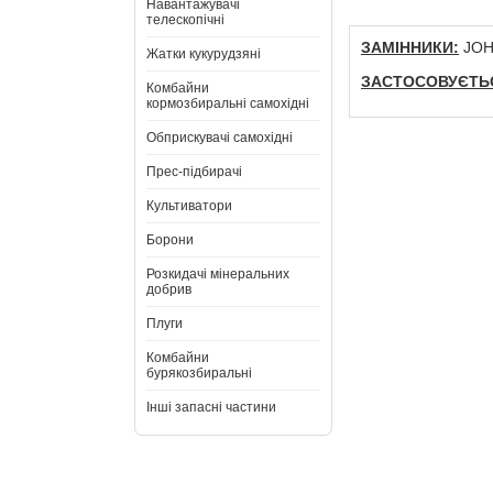
Навантажувачі
телескопічні
ЗАМІННИКИ:
JOH
Жатки кукурудзяні
ЗАСТОСОВУЄТЬС
Комбайни
кормозбиральні самохідні
Обприскувачі самохідні
Прес-підбирачі
Культиватори
Борони
Розкидачі мінеральних
добрив
Плуги
Комбайни
бурякозбиральні
Інші запасні частини