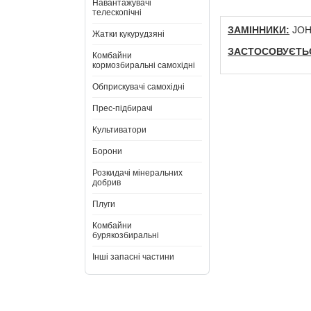
Навантажувачі
телескопічні
ЗАМІННИКИ:
JOH
Жатки кукурудзяні
ЗАСТОСОВУЄТЬС
Комбайни
кормозбиральні самохідні
Обприскувачі самохідні
Прес-підбирачі
Культиватори
Борони
Розкидачі мінеральних
добрив
Плуги
Комбайни
бурякозбиральні
Інші запасні частини