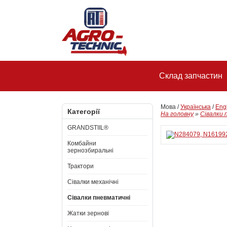
Склад запчастин
Мова /
Українська
/
Eng
Категорії
На головну
»
Сівалки 
GRANDSTIIL®
Комбайни
зернозбиральні
Трактори
Сівалки механічні
Сівалки пневматичні
Жатки зернові