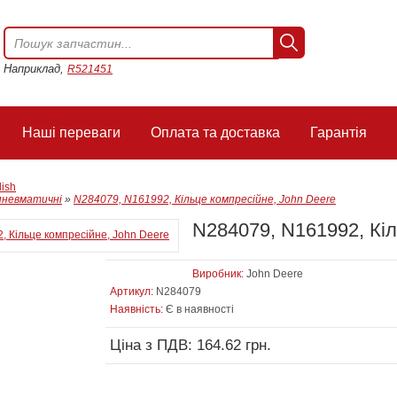
Наприклад,
R521451
Наші переваги
Оплата та доставка
Гарантія
lish
пневматичні
»
N284079, N161992, Кільце компресійне, John Deere
N284079, N161992, Кіл
Виробник:
John Deere
Артикул:
N284079
Наявність:
Є в наявності
Ціна з ПДВ: 164.62 грн.