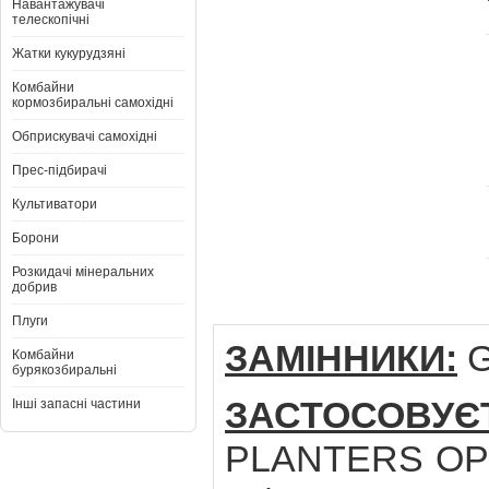
Навантажувачі
телескопічні
Жатки кукурудзяні
Комбайни
кормозбиральні самохідні
Обприскувачі самохідні
Прес-підбирачі
Культиватори
Борони
Розкидачі мінеральних
добрив
Плуги
ЗАМІННИКИ:
G
Комбайни
бурякозбиральні
ЗАСТОСОВУ
Інші запасні частини
PLANTERS OPT