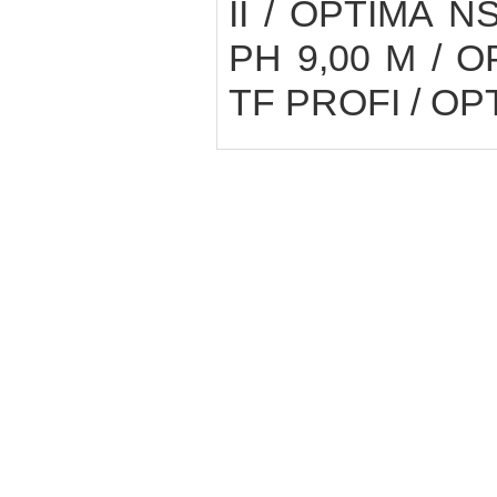
II / OPTIMA N
PH 9,00 М / O
TF PROFI / OP