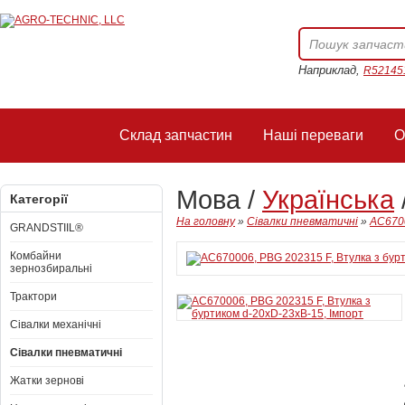
Наприклад,
R52145
Склад запчастин
Наші переваги
О
Мова /
Українська
Категорії
На головну
»
Сівалки пневматичні
»
AC6700
GRANDSTIIL®
Комбайни
зернозбиральні
Трактори
Сівалки механічні
Сівалки пневматичні
Жатки зернові