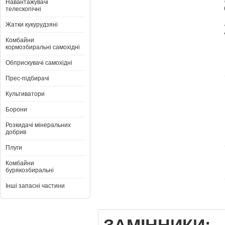
Навантажувачі
телескопічні
Жатки кукурудзяні
Комбайни
кормозбиральні самохідні
Обприскувачі самохідні
Прес-підбирачі
Культиватори
Борони
Розкидачі мінеральних
добрив
Плуги
Комбайни
бурякозбиральні
Інші запасні частини