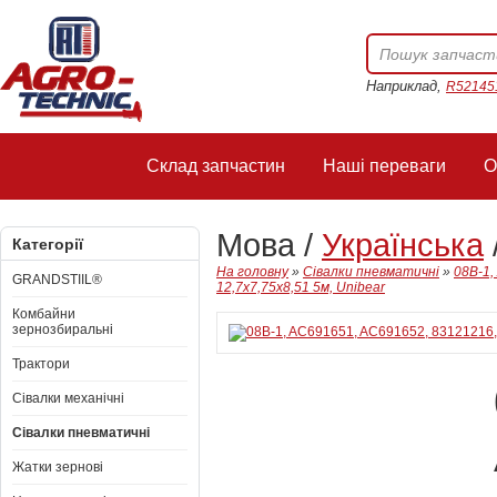
Наприклад,
R52145
Склад запчастин
Наші переваги
О
Мова /
Українська
Категорії
На головну
»
Сівалки пневматичні
»
08B-1,
GRANDSTIIL®
12,7x7,75x8,51 5м, Unibear
Комбайни
зернозбиральні
Трактори
Сівалки механічні
Сівалки пневматичні
Жатки зернові