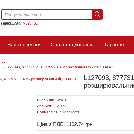
Наприклад,
R521451
Наші переваги
Оплата та доставка
Гарантія
lish
и
»
L127093, 87773154, A127093, Бачок розширювальний, Case IH
L127093, 877731
розширювальний
Виробник:
Case IH
Артикул:
L127093
Наявність:
Є в наявності
Ціна з ПДВ: 1132.74 грн.