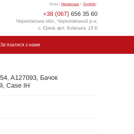
Мова
/
Українська
/
/
English
/
+38 (067)
656 35 60
Чернігівська обл., Чернігівський р-н,
с. Єрків, вул. Київська, 18 Б
Зв’язатися з нами
54, A127093, Бачок
, Case IH