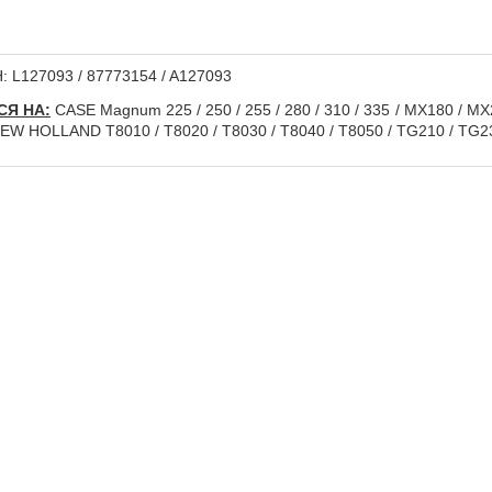
 L127093 / 87773154 / A127093
Я НА:
CASE Magnum 225 / 250 / 255 / 280 / 310 / 335 / MX180 / M
EW HOLLAND T8010 / T8020 / T8030 / T8040 / T8050 / TG210 / TG230