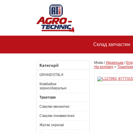
Склад запчастин
Мова /
Українська
/
Eng
Категорії
На головну
»
Трактор
GRANDSTIIL®
Комбайни
зернозбиральні
Трактори
Сівалки механічні
Сівалки пневматичні
Жатки зернові