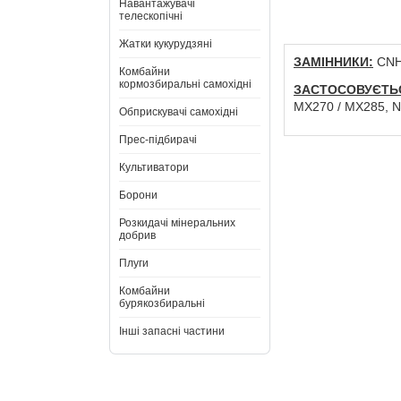
Навантажувачі
телескопічні
Жатки кукурудзяні
ЗАМІННИКИ:
CNH:
Комбайни
кормозбиральні самохідні
ЗАСТОСОВУЄТЬС
MX270 / MX285, N
Обприскувачі самохідні
Прес-підбирачі
Культиватори
Борони
Розкидачі мінеральних
добрив
Плуги
Комбайни
бурякозбиральні
Інші запасні частини