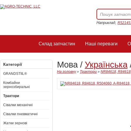
Наприклад,
R52145
Склад запчастин
Наші переваги
О
Мова /
Українська
Категорії
На головну
»
Трактори
»
NR84618, R84618,
GRANDSTIIL®
Комбайни
зернозбиральні
Трактори
Сівалки механічні
Сівалки пневматичні
Жатки зернові