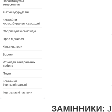
Навантажувачі
телескопічні
Жатки кукурудзяні
Комбайни
кормозбиральні самохідні
Обприскувачі самохідні
Прес-підбирачі
Культиватори
Борони
Розкидачі мінеральних
добрив
Плуги
Комбайни
бурякозбиральні
Інші запасні частини
ЗАМІННИКИ:
J