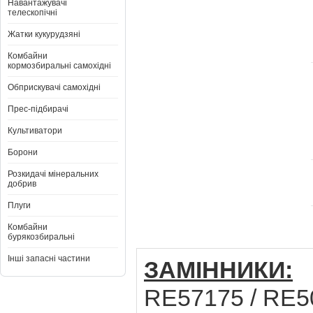
Навантажувачі
телескопічні
Жатки кукурудзяні
Комбайни
кормозбиральні самохідні
Обприскувачі самохідні
Прес-підбирачі
Культиватори
Борони
Розкидачі мінеральних
добрив
Плуги
Комбайни
бурякозбиральні
Інші запасні частини
ЗАМІННИКИ:
J
RE57175 / RE5