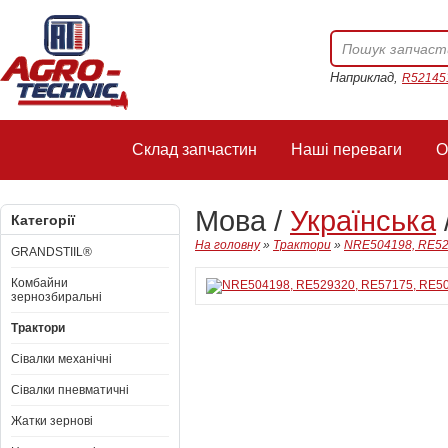
Наприклад,
R52145
Склад запчастин
Наші переваги
О
Мова /
Українська
Категорії
На головну
»
Трактори
»
NRE504198, RE529
GRANDSTIIL®
Комбайни
зернозбиральні
Трактори
Сівалки механічні
Сівалки пневматичні
Жатки зернові