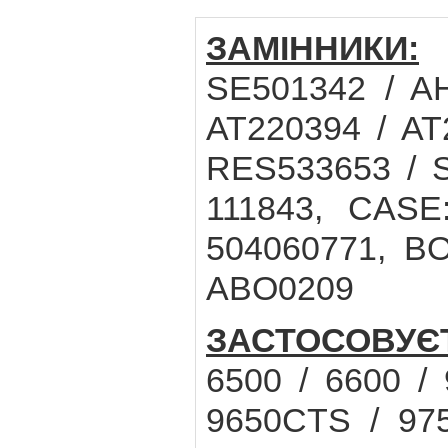
ЗАМІННИКИ:
J
SE501342 / AH
AT220394 / AT
RES533653 / 
111843, CASE
504060771, BO
ABO0209
ЗАСТОСОВУЄ
6500 / 6600 /
9650CTS / 975