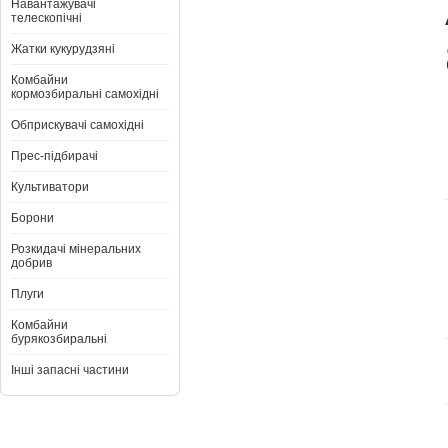
Навантажувачі
телескопічні
Жатки кукурудзяні
Комбайни
кормозбиральні самохідні
Обприскувачі самохідні
Прес-підбирачі
Культиватори
Борони
Розкидачі мінеральних
добрив
Плуги
Комбайни
бурякозбиральні
Інші запасні частини