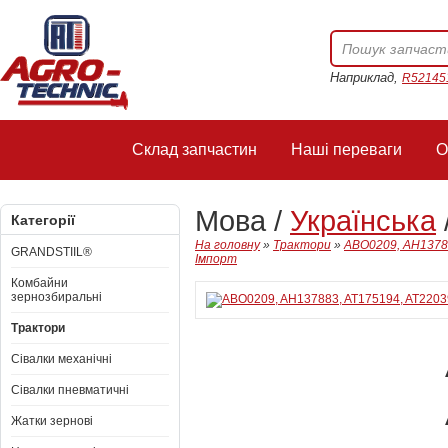
Наприклад,
R52145
Склад запчастин
Наші переваги
О
Мова /
Українська
Категорії
На головну
»
Трактори
»
ABO0209, AH13788
GRANDSTIIL®
Імпорт
Комбайни
зернозбиральні
Трактори
Сівалки механічні
Сівалки пневматичні
Жатки зернові