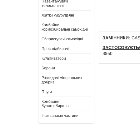
Навантажувачі
телескопічні
Жатки кукурудзяні
Комбайни
кормозбиральні самохідні
ЗАМІННИКИ:
CASE
Обприскувачі самохідні
ЗАСТОСОВУЄТЬ
Прес-підбирачі
8950
Культиватори
Борони
Розкидачі мінеральних
добрив
Плуги
Комбайни
бурякозбиральні
Інші запасні частини