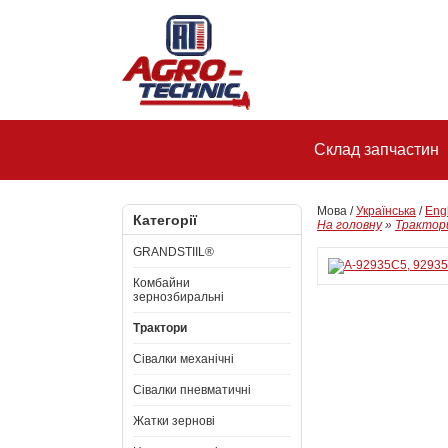
Склад запчастин
Мова /
Українська
/
Eng
Категорії
На головну
»
Трактор
GRANDSTIIL®
Комбайни
зернозбиральні
Трактори
Сівалки механічні
Сівалки пневматичні
Жатки зернові