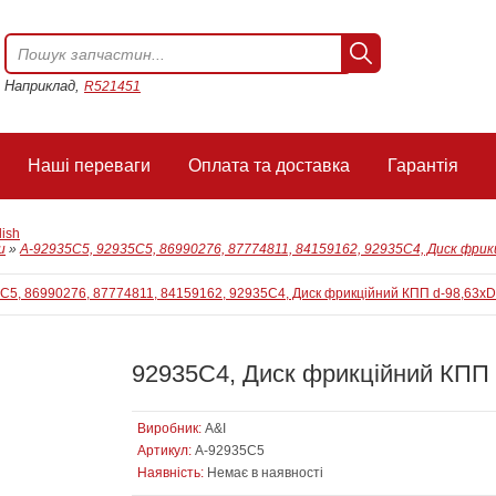
Наприклад,
R521451
Наші переваги
Оплата та доставка
Гарантія
lish
и
»
A-92935C5, 92935C5, 86990276, 87774811, 84159162, 92935С4, Диск фрикц
92935С4, Диск фрикційний КПП 
Виробник:
A&I
Артикул:
A-92935C5
Наявність:
Немає в наявності