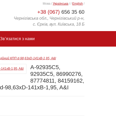
Мова
/
Українська
/
/
English
/
+38 (067)
656 35 60
Чернігівська обл., Чернігівський р-н,
с. Єрків, вул. Київська, 18 Б
Зв’язатися з нами
ійний КПП d-98,63xD-141xB-1,95, A&I
A-92935C5,
92935C5, 86990276,
87774811, 84159162,
d-98,63xD-141xB-1,95, A&I