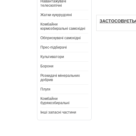
Навантажувачі
телескопічні
Жатки кукурудзяні
ЗАСТОСОВУЄТЬС
Комбайни
кормозбиральні самохідні
Обприскувачі самохідні
Прес-підбирачі
Культиватори
Борони
Розкидачі мінеральних
добрив
Плуги
Комбайни
бурякозбиральні
Інші запасні частини