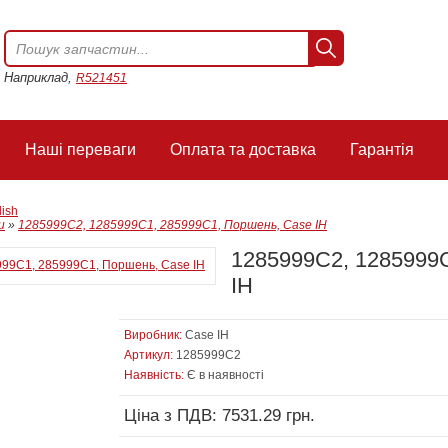
Наприклад,
R521451
Наші переваги
Оплата та доставка
Гарантія
lish
и
»
1285999C2, 1285999C1, 285999C1, Поршень, Case IH
1285999C2, 1285999
IH
Виробник:
Case IH
Артикул:
1285999C2
Наявність:
Є в наявності
Ціна з ПДВ: 7531.29 грн.