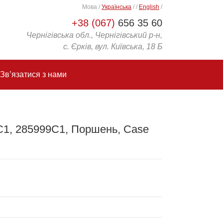
Мова
/
Українська
/
/
English
/
+38 (067)
656 35 60
Чернігівська обл., Чернігівський р-н,
с. Єрків, вул. Київська, 18 Б
Зв’язатися з нами
C1, 285999C1, Поршень, Case