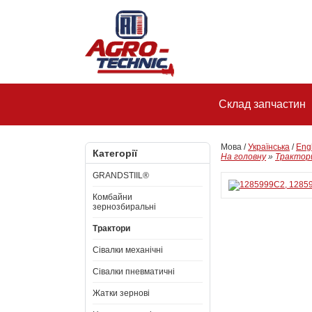
Склад запчастин
Мова /
Українська
/
Eng
Категорії
На головну
»
Трактор
GRANDSTIIL®
Комбайни
зернозбиральні
Трактори
Сівалки механічні
Сівалки пневматичні
Жатки зернові