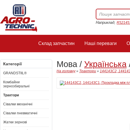
Наприклад,
R52145
Склад запчастин
Наші переваги
О
Мова /
Українська
Категорії
На головну
»
Трактори
»
144143C2, 144143
GRANDSTIIL®
Комбайни
зернозбиральні
Трактори
Сівалки механічні
Сівалки пневматичні
Жатки зернові