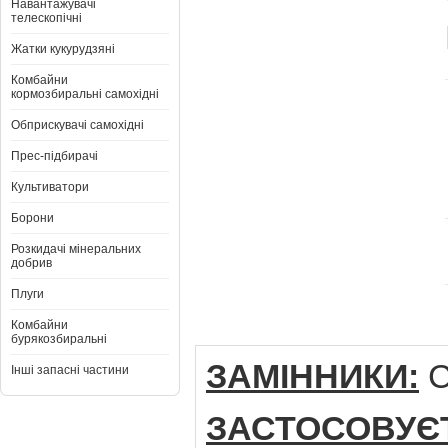
Навантажувачі
телескопічні
Жатки кукурудзяні
Комбайни
кормозбиральні самохідні
Обприскувачі самохідні
Прес-підбирачі
Культиватори
Борони
Розкидачі мінеральних
добрив
Плуги
Комбайни
бурякозбиральні
ЗАМІННИКИ:
C
Інші запасні частини
ЗАСТОСОВУЄ